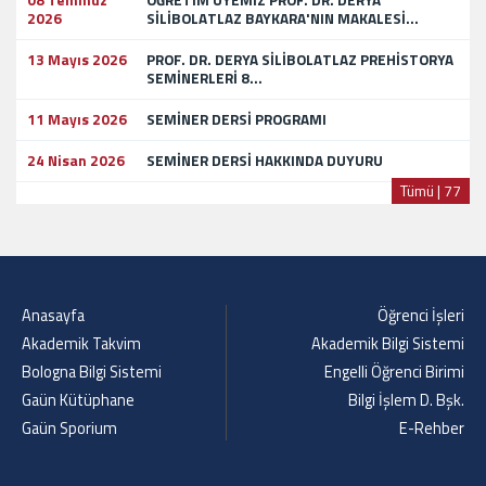
08 Temmuz
ÖĞRETİM ÜYEMİZ PROF. DR. DERYA
2026
SİLİBOLATLAZ BAYKARA'NIN MAKALESİ...
13 Mayıs 2026
PROF. DR. DERYA SİLİBOLATLAZ PREHİSTORYA
SEMİNERLERİ 8...
11 Mayıs 2026
SEMİNER DERSİ PROGRAMI
24 Nisan 2026
SEMİNER DERSİ HAKKINDA DUYURU
Tümü | 77
Anasayfa
Öğrenci İşleri
Akademik Takvim
Akademik Bilgi Sistemi
Bologna Bilgi Sistemi
Engelli Öğrenci Birimi
Gaün Kütüphane
Bilgi İşlem D. Bşk.
Gaün Sporium
E-Rehber