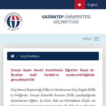
English
GAZİANTEP
ÜNİVERSİTESİ
GÖÇ ENSTİTÜSÜ
MENÜ
Göç Enstitüsü
Sosyal Uyum Paneli Enstitümüz Öğretim Üyesi Dr.
İbrahim Halil YILMAZ’ın moderatörlüğünde
gerçekleştirildi
Göç İdaresi Başkanlığı (GİB) ve Uluslararası Göç Örgütü (IOM)
iş birliğinde, Sosyal Güvenlik Kurumu (SGK) paydaşlığında
düzenlenen Eğitim, İş-Gücü, Hak ve Hizmetlere Erişim ve
Sosyal Uyum programı çerçevesinde; Dr. Öğr. Üyesi İbrahim