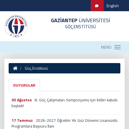
English
GAZİANTEP
ÜNİVERSİTESİ
GÖÇ ENSTİTÜSÜ
MENÜ
Göç Enstitüsü
DUYURULAR
05 Ağustos
III. Göç Çalışmaları Sempozyumu için bildiri kabulü
başladı!
17 Temmuz
2026-2027 Öğretim Yılı Güz Dönemi Lisansüstü
Programlara Başvuru İlanı