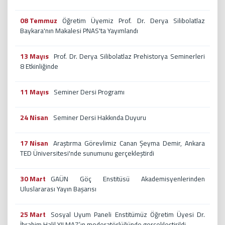
08 Temmuz
Öğretim Üyemiz Prof. Dr. Derya Silibolatlaz
Baykara'nın Makalesi PNAS'ta Yayımlandı
13 Mayıs
Prof. Dr. Derya Silibolatlaz Prehistorya Seminerleri
8 Etkinliğinde
11 Mayıs
Seminer Dersi Programı
24 Nisan
Seminer Dersi Hakkında Duyuru
17 Nisan
Araştırma Görevlimiz Canan Şeyma Demir, Ankara
TED Üniversitesi'nde sunumunu gerçekleştirdi
30 Mart
GAÜN Göç Enstitüsü Akademisyenlerinden
Uluslararası Yayın Başarısı
25 Mart
Sosyal Uyum Paneli Enstitümüz Öğretim Üyesi Dr.
İbrahim Halil YILMAZ’ın moderatörlüğünde gerçekleştirildi