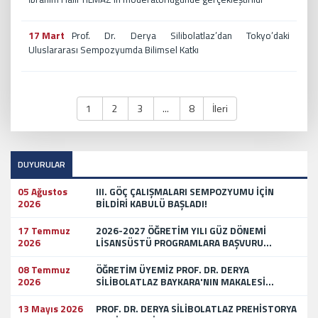
17 Mart
Prof. Dr. Derya Silibolatlaz’dan Tokyo’daki
Uluslararası Sempozyumda Bilimsel Katkı
1
2
3
...
8
İleri
DUYURULAR
05 Ağustos
III. GÖÇ ÇALIŞMALARI SEMPOZYUMU İÇİN
2026
BİLDİRİ KABULÜ BAŞLADI!
17 Temmuz
2026-2027 ÖĞRETİM YILI GÜZ DÖNEMİ
2026
LİSANSÜSTÜ PROGRAMLARA BAŞVURU...
08 Temmuz
ÖĞRETİM ÜYEMİZ PROF. DR. DERYA
2026
SİLİBOLATLAZ BAYKARA'NIN MAKALESİ...
13 Mayıs 2026
PROF. DR. DERYA SİLİBOLATLAZ PREHİSTORYA