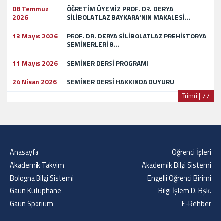
08 Temmuz
ÖĞRETİM ÜYEMİZ PROF. DR. DERYA
2026
SİLİBOLATLAZ BAYKARA'NIN MAKALESİ...
13 Mayıs 2026
PROF. DR. DERYA SİLİBOLATLAZ PREHİSTORYA
SEMİNERLERİ 8...
11 Mayıs 2026
SEMİNER DERSİ PROGRAMI
24 Nisan 2026
SEMİNER DERSİ HAKKINDA DUYURU
Tümü | 77
Anasayfa
Öğrenci İşleri
Akademik Takvim
Akademik Bilgi Sistemi
Bologna Bilgi Sistemi
Engelli Öğrenci Birimi
Gaün Kütüphane
Bilgi İşlem D. Bşk.
Gaün Sporium
E-Rehber