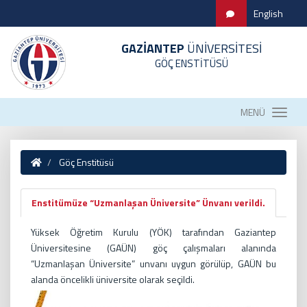
English
GAZİANTEP
ÜNİVERSİTESİ
GÖÇ ENSTİTÜSÜ
MENÜ
Göç Enstitüsü
Enstitümüze “Uzmanlaşan Üniversite” Ünvanı verildi.
Yüksek Öğretim Kurulu (YÖK) tarafından Gaziantep
Üniversitesine (GAÜN) göç çalışmaları alanında
“Uzmanlaşan Üniversite” unvanı uygun görülüp, GAÜN bu
alanda öncelikli üniversite olarak seçildi.