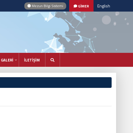
English
Mezun Bilgi Sistemi
GİMER
GALERİ
İLETİŞİM