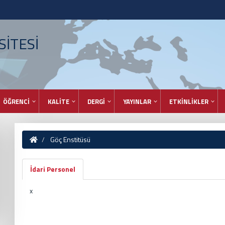
İTESİ
ÖĞRENCİ
KALİTE
DERGİ
YAYINLAR
ETKİNLİKLER
Göç Enstitüsü
İdari Personel
x