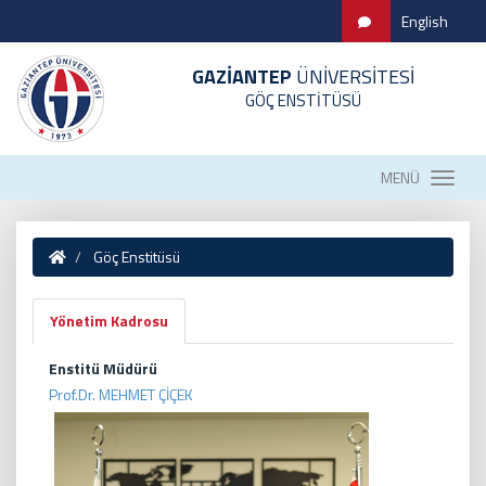
English
GAZİANTEP
ÜNİVERSİTESİ
GÖÇ ENSTİTÜSÜ
MENÜ
Göç Enstitüsü
Yönetim Kadrosu
Enstitü Müdürü
Prof.Dr. MEHMET ÇİÇEK