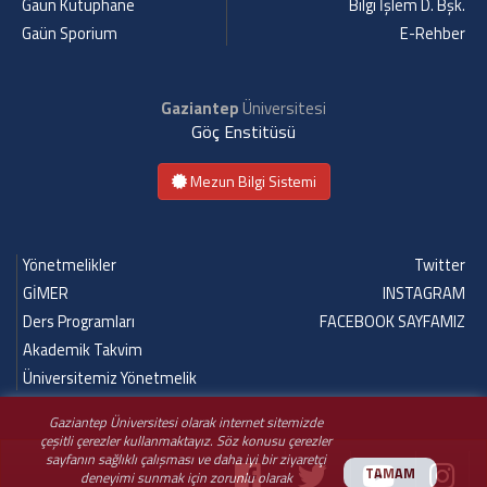
Gaün Kütüphane
Bilgi İşlem D. Bşk.
Gaün Sporium
E-Rehber
Gaziantep
Üniversitesi
Göç Enstitüsü
Mezun Bilgi Sistemi
Yönetmelikler
Twitter
GİMER
INSTAGRAM
Ders Programları
FACEBOOK SAYFAMIZ
Akademik Takvim
Üniversitemiz Yönetmelik
Gaziantep Üniversitesi olarak internet sitemizde
çeşitli çerezler kullanmaktayız. Söz konusu çerezler
sayfanın sağlıklı çalışması ve daha iyi bir ziyaretçi
TAMAM
deneyimi sunmak için zorunlu olarak